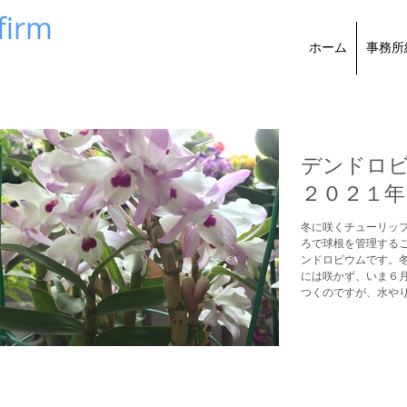
firm
ホーム
事務所
士事務所
デンドロ
２０２１年
冬に咲くチューリッ
ろで球根を管理するこ
ンドロビウムです。
には咲かず、いま６
つくのですが、水やり