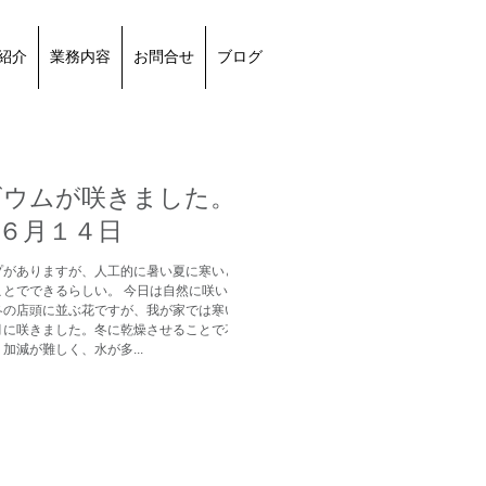
紹介
業務内容
お問合せ
ブログ
ビウムが咲きました。
６月１４日
プがありますが、人工的に暑い夏に寒いとこ
とでできるらしい。 今日は自然に咲いたデ
冬の店頭に並ぶ花ですが、我が家では寒い冬
月に咲きました。冬に乾燥させることで花が
加減が難しく、水が多...