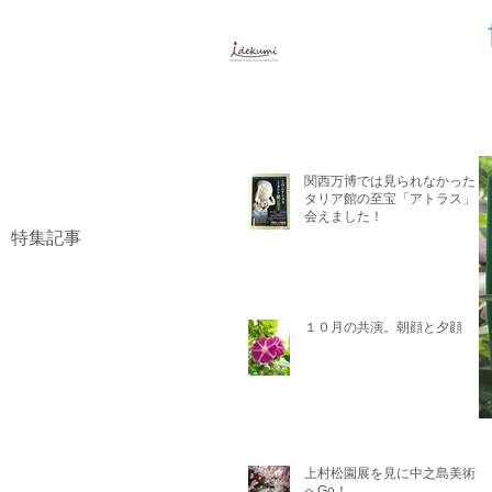
Accounting
井出久美公認会計
関西万博では見られなかったイ
タリア館の至宝「アトラス」に
会えました！
特集記事
１０月の共演。朝顔と夕顔
上村松園展を見に中之島美術館
へGo！