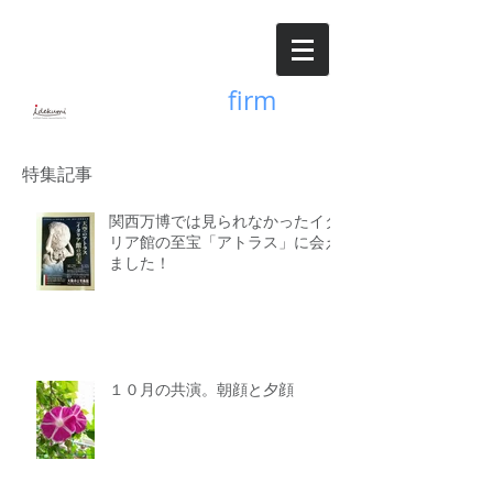
Accounting
firm
井出久美公認会計士事務所
特集記事
関西万博では見られなかったイタ
リア館の至宝「アトラス」に会え
ました！
１０月の共演。朝顔と夕顔