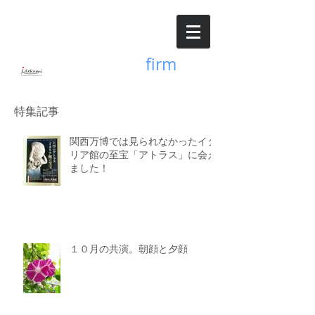
Accounting
firm
井出久美公認会計士事務所
特集記事
関西万博では見られなかったイタ
リア館の至宝「アトラス」に会え
ました！
１０月の共演。朝顔と夕顔