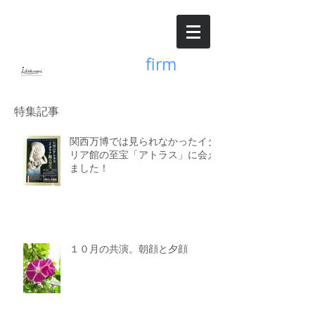
Accounting
firm
井出久美公認会計士事務所
特集記事
関西万博では見られなかったイタ
リア館の至宝「アトラス」に会え
ました！
１０月の共演。朝顔と夕顔