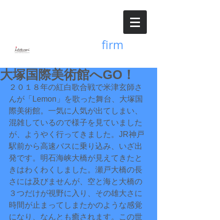
Accounting
firm
井出久美公認会計士事務所
大塚国際美術館へGO！
２０１８年の紅白歌合戦で米津玄師さ
んが「Lemon」を歌った舞台、大塚国
際美術館。一気に人気が出てしまい、
混雑しているので様子を見ていました
が、ようやく行ってきました。JR神戸
駅前から高速バスに乗り込み、いざ出
発です。明石海峡大橋が見えてきたと
きはわくわくしました。瀬戸大橋の長
さには及びませんが、空と海と大橋の
３つだけが視野に入り、その雄大さに
時間が止まってしまたかのような感覚
になり、なんとも癒されます。この世