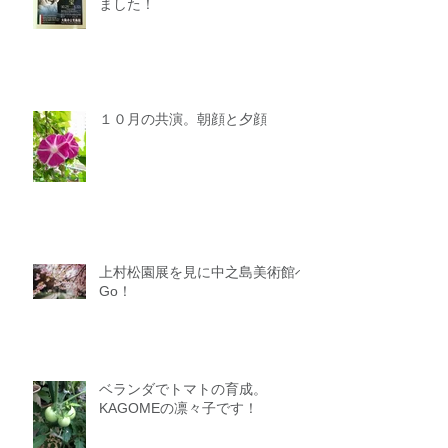
ました！
１０月の共演。朝顔と夕顔
上村松園展を見に中之島美術館へ
Go！
ベランダでトマトの育成。
KAGOMEの凛々子です！